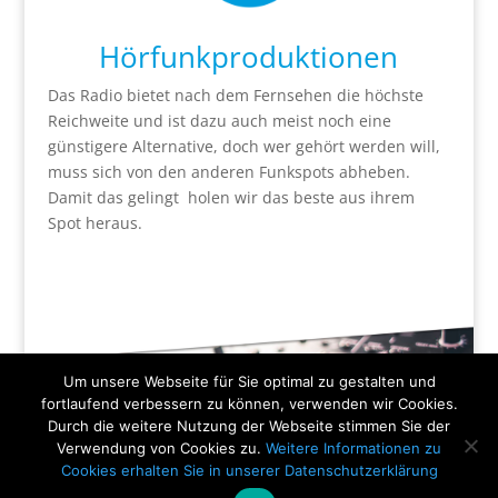
Hörfunkproduktionen
Das Radio bietet nach dem Fernsehen die höchste
Reichweite und ist dazu auch meist noch eine
günstigere Alternative, doch wer gehört werden will,
muss sich von den anderen Funkspots abheben.
Damit das gelingt holen wir das beste aus ihrem
Spot heraus.
Um unsere Webseite für Sie optimal zu gestalten und
fortlaufend verbessern zu können, verwenden wir Cookies.
Durch die weitere Nutzung der Webseite stimmen Sie der
Verwendung von Cookies zu.
Weitere Informationen zu
Cookies erhalten Sie in unserer Datenschutzerklärung